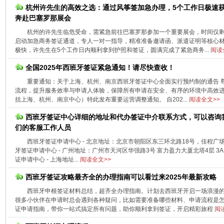
杭州许先生的高效之选：通过风筝签加急办理，5个工作日极速
奔赴巴塞罗那展会
杭州的许先生临危受命，需紧急前往巴塞罗那参加一个重要展会，时间仅
启动加急商务签证通道，专人一对一指导，精准准备邀请函、派遣证明等核心
极快，许先生在5个工作日内顺利拿到护照和签证，圆满完成了紧急商务...
阅读
全国2025年西班牙签证紧急通知！请尽快查收！
重要通知：关于上海、杭州、南京西班牙签证中心全面实行预约制的通告 尊
流程，提升服务效率与申请人体验，保障所有申请在安全、有序的环境中高效
括上海、杭州、南京中心）特此发布重要运营调整通知。 自202...
阅读全文>>
西班牙签证中心详细的地址和代办签证中介联系方式，可以咨询
们的客服工作人员
西班牙签证申请中心 - 北京地址：北京市朝阳区东三环北路18号，佳程广场A座
牙签证申请中心 - 广州地址：广州市天河区华强路3号 富力盈力大厦北塔4层 3A12
证申请中心 - 上海地址...
阅读全文>>
西班牙签证攻略最齐全的办理指南可以看过来2025年最新攻略
西班牙申根签证材料总结，超齐全办理指南。计划去西班牙开启一场浪漫
很多小伙伴在申请时总会遇到各种疑问，比如需要准备哪些材料、申请流程是怎
证申请指南，带你一站式搞定所有问题，助你顺利拿到签证，开启精彩旅程
阅