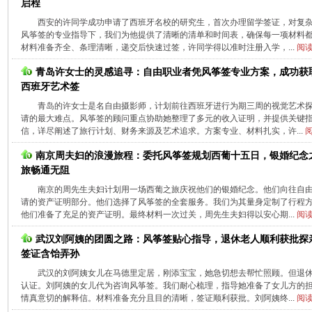
启程
西安的许同学成功申请了西班牙名校的研究生，首次办理留学签证，对复
风筝签的专业指导下，我们为他提供了清晰的清单和时间表，确保每一项材料
材料准备齐全、条理清晰，递交后快速过签，许同学得以准时注册入学，...
阅读
青岛许女士的灵感追寻：自由职业者凭风筝签专业方案，成功获
西班牙艺术签
青岛的许女士是名自由摄影师，计划前往西班牙进行为期三周的视觉艺术
请的最大难点。风筝签的顾问重点协助她整理了多元的收入证明，并提供关键
信，详尽阐述了旅行计划、财务来源及艺术追求。方案专业、材料扎实，许...
阅
南京周夫妇的浪漫旅程：委托风筝签规划西葡十五日，银婚纪念
旅畅通无阻
南京的周先生夫妇计划用一场西葡之旅庆祝他们的银婚纪念。他们向往自
请的资产证明部分。他们选择了风筝签的全套服务。我们为其量身定制了行程
他们准备了充足的资产证明。最终材料一次过关，周先生夫妇得以安心期...
阅读
武汉刘阿姨的团圆之路：风筝签贴心指导，退休老人顺利获批探
签证含饴弄孙
武汉的刘阿姨女儿在马德里定居，刚添宝宝，她急切想去帮忙照顾。但退
认证。刘阿姨的女儿代为咨询风筝签。我们耐心梳理，指导她准备了女儿方的
情真意切的解释信。材料准备充分且目的清晰，签证顺利获批。刘阿姨终...
阅读