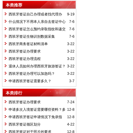
本类推荐
西班牙签证自己办理或者找代理办
9-19
理，需要的操作的流程有哪些？
什么情况下不用本人亲自去签证中心
7-6
呢？
西班牙签证怎么预约录取指纹和递交
7-6
材料的时间呢？
西班牙签证生物识别数据采集
7-6
西班牙商务签证材料清单
3-22
西班牙签证办理要求
3-22
西班牙签证办理流程
3-22
退休人员如何办理西班牙旅游签证？
3-22
西班牙签证办理可以加急吗？
3-22
申请西班牙签证需要多久？
3-7
本类排行
西班牙签证办理要求
7-24
申请多次入境签证需要哪些资料？多
12-8
次入境的签证费会高些吗？
申请西班牙签证申请情况下免录指
12-8
纹？
西班牙签证领区划分
4-22
西班牙签证对于照片的要求
12-8